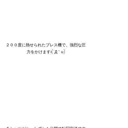
２００度に熱せられたプレス機で、強烈な圧
力をかけますι(´Д｀υ)