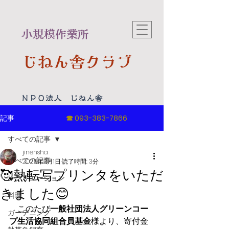
​小規模作業所
じねん舎クラブ
​ＮＰＯ法人 じねん舎
記事
☎
093-383-7866
すべての記事
jinensha
すべての記事
2025年2月1日
読了時間: 3分
🥰熱転写プリンタをいただ
レクリエーション
きました😊
料理
　このたび
一般社団法人グリーンコー
ガーデニング
プ生活協同組合員基金
様より、寄付金