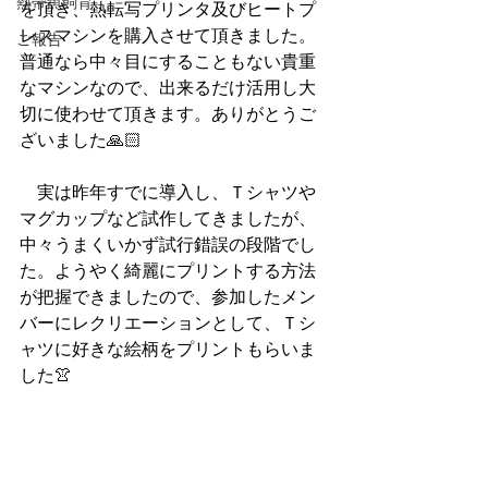
熱帯魚飼育
を頂き、熱転写プリンタ及びヒートプ
レスマシンを購入させて頂きました。
ご報告
普通なら中々目にすることもない貴重
なマシンなので、出来るだけ活用し大
切に使わせて頂きます。ありがとうご
ざいました🙏🏻
　実は昨年すでに導入し、Ｔシャツや
マグカップなど試作してきましたが、
中々うまくいかず試行錯誤の段階でし
た。ようやく綺麗にプリントする方法
が把握できましたので、参加したメン
バーにレクリエーションとして、Ｔシ
ャツに好きな絵柄をプリントもらいま
した👚