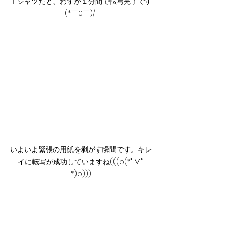
Ｔシャツだと、わずか１分間で転写完了です
(*￣0￣)/ 
いよいよ緊張の用紙を剥がす瞬間です。キレ
イに転写が成功していますね(((o(*ﾟ▽ﾟ
*)o)))