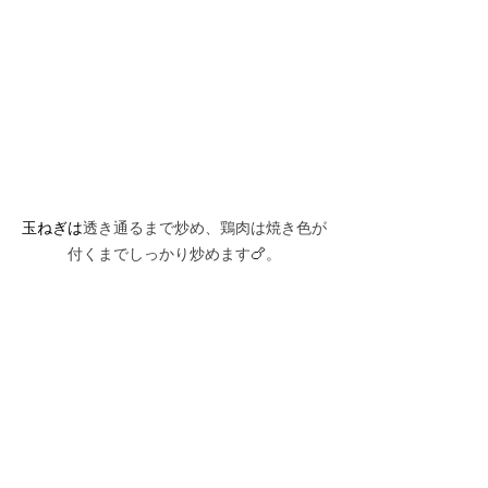
玉ねぎは
透き通るまで炒め、鶏肉は焼き色が
付くまでしっかり炒めます
🍗
。