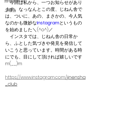
熱帯魚飼育
　今回は私から、一つお知らせがあり
ます。なっなんとこの度、じねん舎で
ご報告
は、ついに、あの、まさかの、今人気
なのかも微妙な
Instagram
というもの
を始めました＼(^o^)／　　
　インスタでは、じねん舎の日常か
ら、ふとした気づきや発見を発信して
いこうと思っています。時間がある時
にでも、目にして頂ければ嬉しいです
m(__)m　
https://www.instagram.com/
jinensha
_club