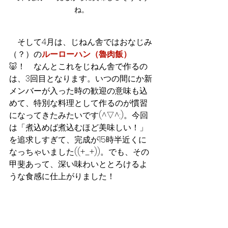
ね。
　そして4月は、じねん舎ではおなじみ
（？）の
ルーローハン（
魯肉飯
）
🐷！　なんとこれをじねん舎で作るの
は、3回目となります。いつの間にか新
メンバーが入った時の歓迎の意味も込
めて、特別な料理として作るのが慣習
になってきたみたいです(^▽^;)。今回
は「煮込めば煮込むほど美味しい！」
を追求しすぎて、完成が15時半近くに
なっちゃいました((+_+))。でも、その
甲斐あって、深い味わいととろけるよ
うな食感に仕上がりました！