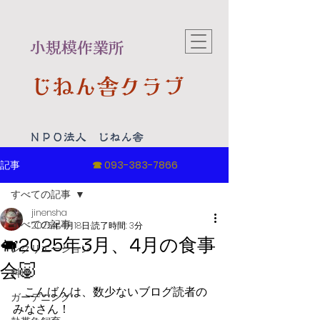
​小規模作業所
じねん舎クラブ
​ＮＰＯ法人 じねん舎
記事
☎
093-383-7866
すべての記事
jinensha
すべての記事
2025年4月18日
読了時間: 3分
🐖2025年3月、4月の食事
レクリエーション
会🐷
料理
　こんばんは、数少ないブログ読者の
ガーデニング
みなさん！