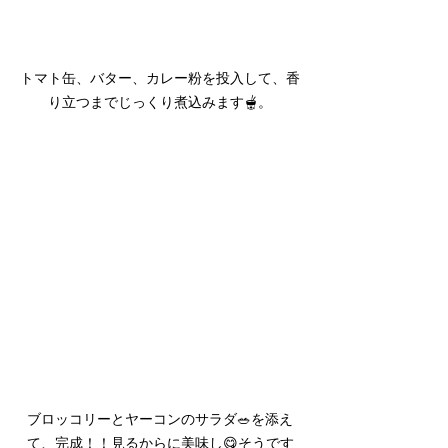
トマト缶、バター、カレー粉を投入して、香
り立つまでじっくり煮込みます🫕。
ブロッコリーとヤーコンのサラダ🥗を添え
て、完成！！見るからに美味し😋そうです