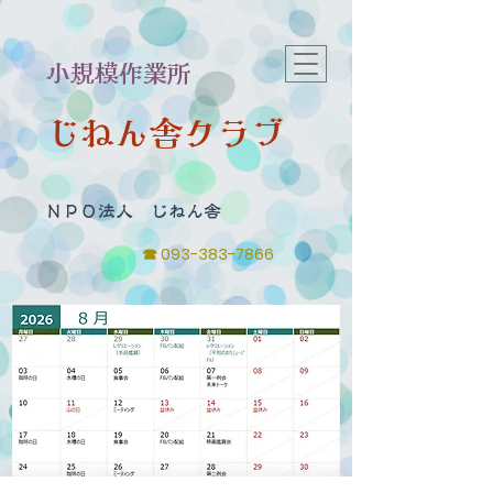
​小規模作業所
じねん舎クラブ
​ＮＰＯ法人 じねん舎
☎
093-383-7866
◆今後の予定表