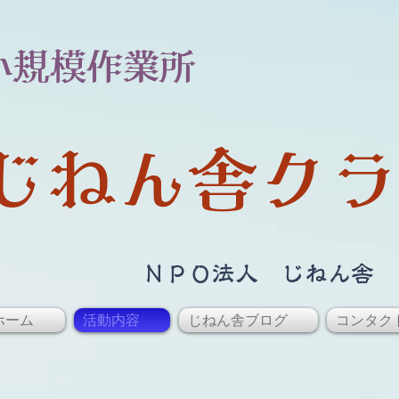
​小規模作業所
じねん舎クラ
​ＮＰＯ法人 じねん舎
ホーム
活動内容
じねん舎ブログ
コンタク