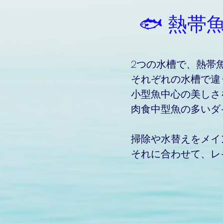
🐟 熱帯魚
2つの水槽で、熱帯
​それぞれの水槽で
小型魚中心の美しさ
​肉食中型魚の多い
掃除や水替えをメイ
それに合わせて、レ
​🎣 現在飼育中